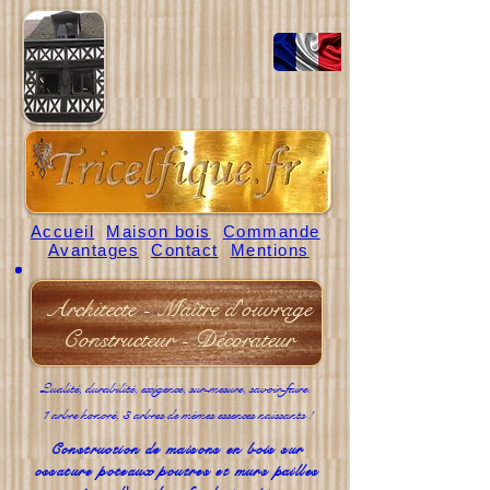
Accueil
Maison bois
Commande
Avantages
Contact
Mentions
Architecte - Maître d'ouvrage
Constructeur - Décorateur
Qualité, durabilité, exigence, sur-mesure, savoir-faire.
1 arbre honoré, 3 arbres de mêmes essences naissants !
Construction de maisons en bois sur
ossature poteaux poutres et murs pailles