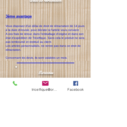
Délai de rétractation
3ème avantage
Vous disposez d'un délai de droit de rétractation de 14 jours
à la date d'envoie, pour décider si l'article vous convient.
A vos frais de retour, dans l'emballage d'origine et dans son
état d'expédition de Tricelfique. Sans cela le produit ne sera
pas remboursé et restitué au client.
Les articles personnalisés, ne rentre pas dans ce droit de
rétractation.
Concernant les devis, ils sont valables un mois.
Garanties
4ème avantage
tricelfique@orange.fr
Facebook
Garantie légale de conformité de deux ans.
Assurance décennale pour tous les travaux relevant de
celle-ci.
Tricelfique peut délivrer automatiquement un certificat selon
la qualité de la création ou de l'ouvrage.