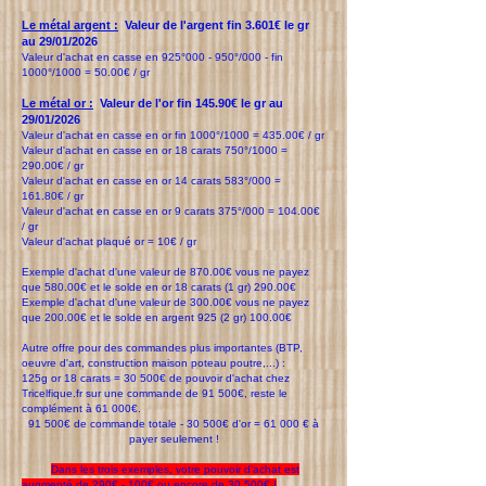
Le métal argent :
Valeur de l'argent fin 3.601€ le gr
au 29/01/2026
Valeur d'achat en casse en 925°000 - 950°/000 - fin
1000°/1000 = 50.00€ / gr
Le métal or :
Valeur de l'or fin 145.90€ le gr au
29/01/2026
Valeur d'achat en casse en or fin 1000°/1000 = 435.00€ / gr
Valeur d'achat en casse en or 18 carats 750°/1000 =
290.00€ / gr
Valeur d'achat en casse en or 14 carats 583°/000 =
161.80€ / gr
Valeur d'achat en casse en or 9 carats 375°/000 = 104.00€
/ gr
Valeur d'achat plaqué or = 10€ / gr
Exemple d'achat d'une valeur de 870.00€ vous ne payez
que 580.00€ et le solde en or 18 carats (1 gr) 290.00€
Exemple d'achat d'une valeur de 300.00€ vous ne payez
que 200.00€ et le solde en argent 925 (2 gr) 100.00€
Autre offre pour des commandes plus importantes (BTP,
oeuvre d'art, construction maison poteau poutre,...) :
125g or 18 carats = 30 500€ de pouvoir d'achat chez
Tricelfique.fr sur une commande de 91 500€, reste le
complément à 61 000€.
91 500€ de commande totale - 30 500€ d'or = 61 000 € à
payer seulement !
Dans les trois exemples, votre pouvoir d'achat est
augmenté de 290€ - 100€ ou encore de 30 500€ !