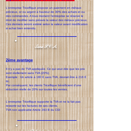
L'entreprise Tricelfique propose un paiement en métaux
précieux, or ou argent à hauteur de 30% des achats et ou
des commandes. A tous moment l'entreprise se réserve le
droit de modifier sans préavis la valeur des métaux précieux.
Ces derniers seront estimé selon la valeur avant modification
si achat bien entendu.
Sans T.V.A.
2ème avantage
Il n'y a pas de TVA appliquée. Ce qui veut dire que les prix
sont réellement sans TVA (20%).
Exemple : Un article à 180 € sans TVA, devrait être à 216 €
ttc.
Par conséquent, les clients Tricelfique bénéficient d'une
réduction réelle de 20% sur toutes les ventes.
L'entreprise Tricelfique supporte la TVA et ne la fait pas
ressortir sur les factures de ses clients.
TVA non applicable Article 293 B du CGI