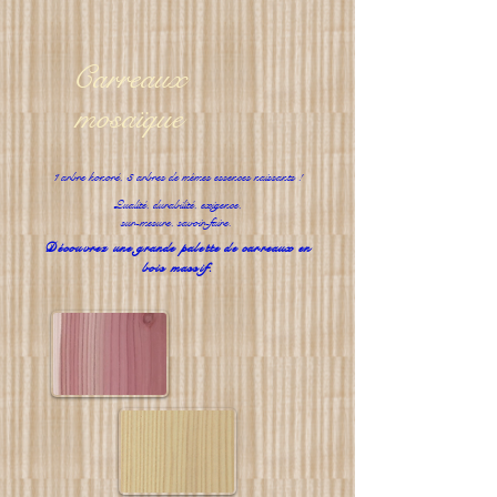
Carreaux
mosaïque
1 arbre honoré, 3 arbres de mêmes essences naissants !
Qualité, durabilité, exigence,
sur-mesure, savoir-faire.
Découvrez une grande palette de carreaux en
bois massif.