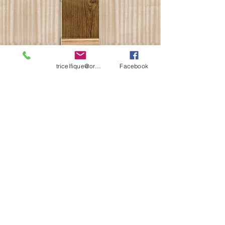
tricelfique@orange.fr
Facebook