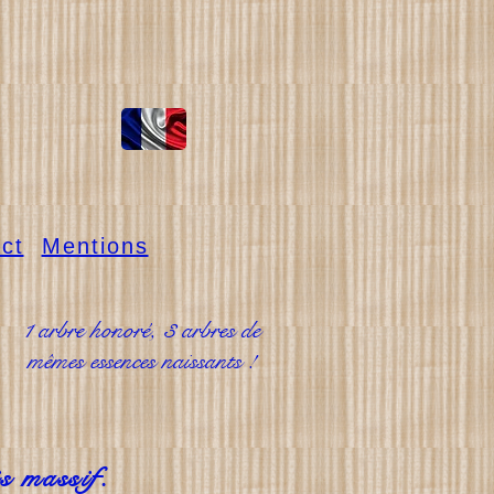
ct
Mentions
1 arbre honoré, 3 arbres de
mêmes essences naissants !
s massif.