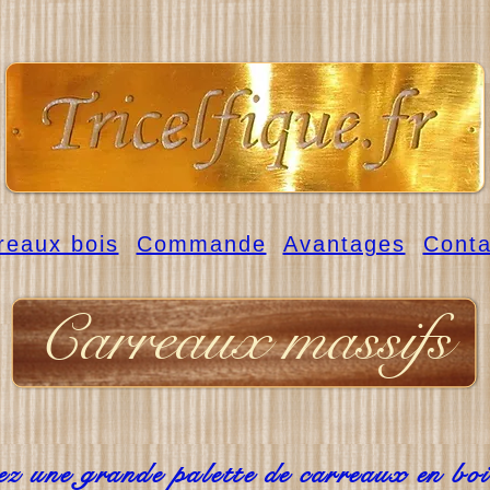
reaux bois
Commande
Avantages
Conta
Carreaux massifs
z une grande palette de carreaux en boi