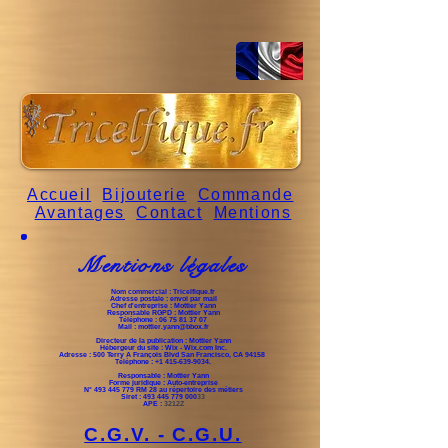
Accueil
Bijouterie
Commande
Avantages
Contact
Mentions
Mentions légales
Nom commercial : Tricelfique.fr
Adresse postale : envoi par mail
Chef d'entreprise : Mottier Yann
Responsable RGPD : Mottier Yann
Téléphone :
06 75 81 37 07
Mail :
mottier.yann@bbox.fr
Directeur de la publication : Mottier Yann
Hébergeur du site : Wix - Wix.com Inc.
Adresse : 500 Terry A François Blvd San Francisco, CA 94158
Téléphone : +1 415-639-9034.
Responsable : Mottier Yann
Forme juridique : Auto-entreprise
N
° 493 445 779 RM 28 au répertoire des métiers
Siret :
493 445 779 000
33
APE :
3212Z
C.G.V. - C.G.U.